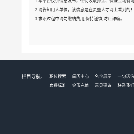
1.本平台仅供信息发布，任何收取押金、保证金均有
2.请告知用人单位，该信息是在灵璧人才网上看到的
3.求职过程中请勿缴纳费用,保持谨慎,防止诈骗。
栏目导航:
职位搜索
简历中心
名企展示
一句话
套餐标准
金币充值
意见建议
联系我