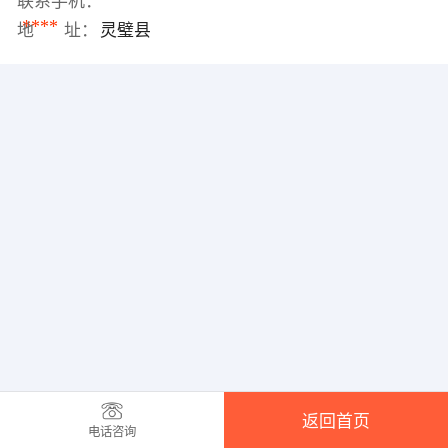
联系手机：
****
地 址：
灵璧县
返回首页
电话咨询