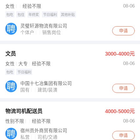
发布 [销售员工 ] 招聘信息
08-06
女性
经验不限
发布 [4.2厢式货车司机 ] 招聘信息
【无明】 强势入驻
包吃
包住
年终奖
节日福利
其他补贴
灵璧轩源物流有限公司
申请
个体户
销售岗位
文员
3000-4000元
08-06
女性
大专
经验不限
包吃
节日福利
中国十七冶集团有限公司
申请
国有
建筑/装潢
物流司机配送员
4000-5000元
08-06
性别不限
经验不限
宿州员外商贸有限公司
申请
私营
司机/交通