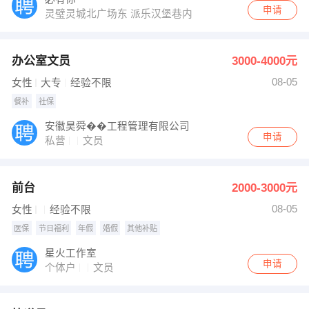
申请
灵璧灵城北广场东 派乐汉堡巷内【必有你】灵璧县工作室
办公室文员
3000-4000元
08-05
女性
大专
经验不限
餐补
社保
安徽昊舜��工程管理有限公司
申请
私营
文员
前台
2000-3000元
08-05
女性
经验不限
医保
节日福利
年假
婚假
其他补贴
星火工作室
申请
个体户
文员