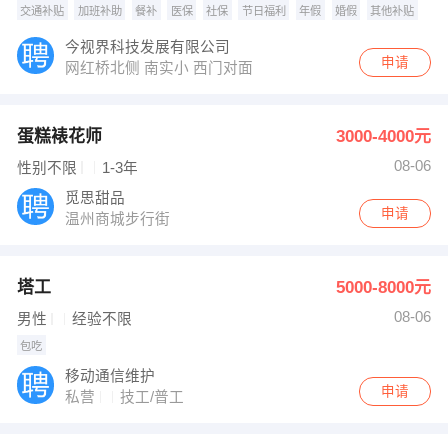
交通补贴
加班补助
餐补
医保
社保
节日福利
年假
婚假
其他补贴
今视界科技发展有限公司
申请
网红桥北侧 南实小 西门对面
蛋糕裱花师
3000-4000元
08-06
性别不限
1-3年
觅思甜品
申请
温州商城步行街
塔工
5000-8000元
08-06
男性
经验不限
包吃
移动通信维护
申请
私营
技工/普工